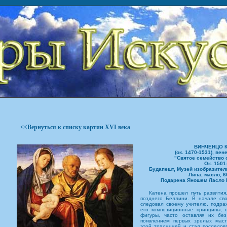
<<Вернуться к списку картин XVI века
ВИНЧЕНЦО 
(ок. 1470-1531), вен
"Святое семейство с
Ок. 1501
Будапешт, Музей изобразитель
Липа, масло, 66
Подарена Яношем Ласло Пи
Катена прошел путь развития, 
позднего Беллини. В начале сво
следовал своему учителю, подра
его композиционные принципы, 
фигуры, часто оставляя их без
появлением первых зрелых маст
этой традицией и стал последо