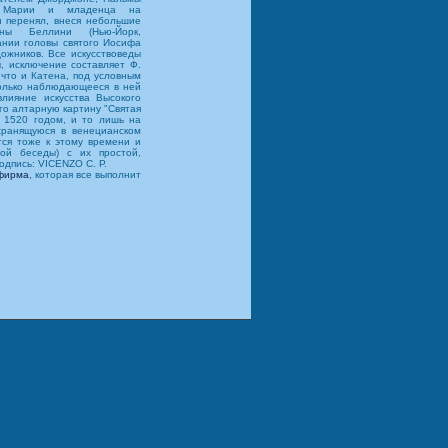
 Марии и младенца на
н перенял, внеся небольшие
ны Беллини (Нью-Йорк,
ании головы святого Иосифа
дожников. Все искусствоведы
, исключение составляет Ф.
что и Катена, под условным
олько наблюдающееся в ней
лияние искусства Высокого
го алтарную картину "Святая
 1520 годом, и то лишь на
хранящуюся в венецианском
тся тоже к этому времени и
ой беседы) с их простой,
одпись: VICENZO С. Р.
фирма
, которая все выполнит