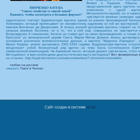
Веккио и Тициана. Образы
представленной здесь картине о
ВИНЧЕНЦО КАТЕНА
изменения, с одной карти
"Святое семейство со святой женой"
Метрополитен-музей), но в напис
Нажмите, чтобы посмотреть в большом формате"
чувствуется влияние немецких ху
единогласно считают будапештскую картину одним из ранних произведений Катены
Хейнеманн, который приписывает ее неизвестному художнику из той же мастерской, 
именем Винченцо ди Джироламо. В пользу ранней датировки картины говорит не т
сильное влияние Беллини, но и то, что в ней еще совершенно не чувствуется в
Возрождения. К сожалению, Катена не ставил дат на своих произведениях, и только е
Кристина" из венецианской церкви Санта Мария Матер Домини можно датировать
основании различных вспомогательных данных, а картину "Мадонна Лоредано", 
Музее Коррер, можно датировать 1501-1504 годами. Будапештская картина относи
продолжает собой бесконечный ряд картин на тему Sacra Conversazione (Свят
симметричной композицией. На бумажной ленте, которую держит святая жена, стоит п
Мотоциклист, и вам необходима диагностическая карта мотоцикла?
Вот проверенная 
на отлично. http://kupit-tehosmotr.com/zakonodatelstvo/7-tehosmotr-mototsiklov
таобао на русском
заказать
Такси в Челнах
Сайт создан в системе
uCoz