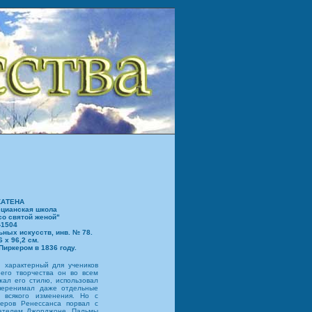
КАТЕНА
ецианская школа
о святой женой"
-1504
ных искусств, инв. № 78.
 х 96,2 см.
ркером в 1836 году.
характерный для учеников
его творчества он во всем
жал его стилю, использовал
перенимал даже отдельные
 всякого изменения. Но с
еров Ренессанса порвал с
вателем Джорджоне, Пальмы