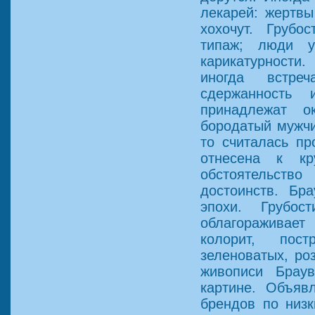
лекарей: жертвы
хохочут. Грубо
типаж; люди 
карикатурности
иногда встре
сдержанность 
принадлежат о
бородатый мужчи
то считалась пр
отнесена к кр
обстоятельств
достоинств. Бр
эпохи. Грубос
облагораживае
колорит, пос
зеленоватых, ро
живописи Брау
картине. Объяв
брендов по низ