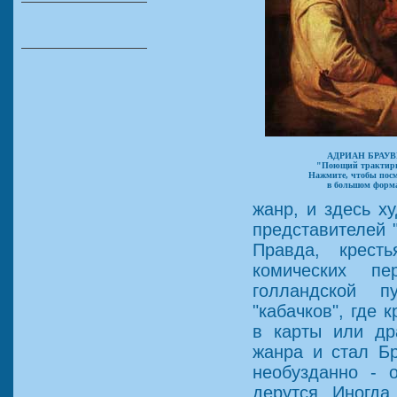
АДРИАН БРАУВ
"Поющий трактир
Нажмите, чтобы пос
в большом форм
жанр, и здесь х
представителей "
Правда, крест
комических пе
голландской п
"кабачков", где 
в карты или др
жанра и стал Бp
необузданно - 
дерутся. Иногда